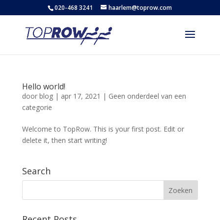
020-468 3241
haarlem@toprow.com
Hello world!
door
blog
|
apr 17, 2021
|
Geen onderdeel van een
categorie
Welcome to TopRow. This is your first post. Edit or
delete it, then start writing!
Search
Recent Posts