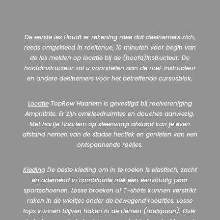
De eerste les
Houdt er rekening mee dat deelnemers zich,
reeds omgekleed in roeitenue, 10 minuten voor begin van
de les melden op locatie bij de (hoofd)instructeur. De
hoofdinstructeur zal u voorstellen aan de roei-instructeur
en andere deelnemers voor het betreffende cursusblok.
Locatie
TopRow Haarlem is gevestigd bij roeivereniging
Amphitrite. Er zijn omkleedruimtes en douches aanwezig.
Met hartje Haarlem op steenworp afstand kan je even
afstand nemen van de stadse hectiek en genieten van een
ontspannende roeiles.
Kleding
De beste kleding om in te roeien is elastisch, zacht
en ademend in combinatie met een eenvoudig paar
sportschoenen. Losse broeken of T-shirts kunnen verstrikt
raken in de wieltjes onder de bewegend roeizitjes. Losse
tops kunnen blijven haken in de riemen (roeispaan). Over