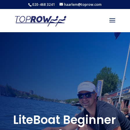
020-468 3241
haarlem@toprow.com
LiteBoat Beginner