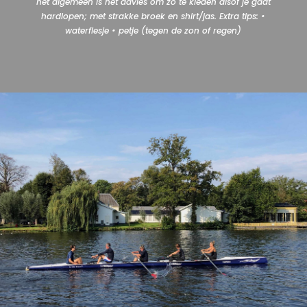
het algemeen is het advies om zo te kleden alsof je gaat
hardlopen; met strakke broek en shirt/jas. Extra tips: •
waterflesje • petje (tegen de zon of regen)